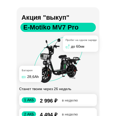
Акция "выкуп"
E-Motiko MV7 Pro
Пробег на одном заряде
до 60км
Батарея
28,6Ah
Станет твоим через 26 недель
1 АКБ
2 996 ₽
в неделю
4 494 ₽
2 АКБ
в неделю