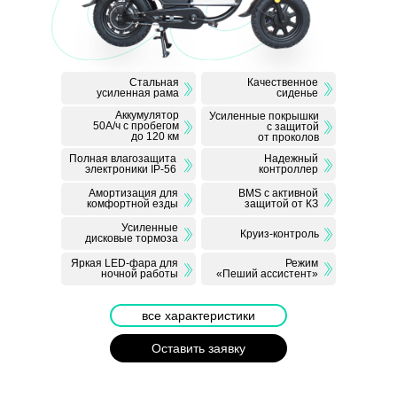
хорошо
и монотонных маршрутах.
амортизирующее седло
снижает нагрузку на
спину и обеспечивает
комфорт при длительной
езде.
Стальная
Качественное
усиленная рама
сиденье
Аккумулятор
Усиленные покрышки
50А/ч с пробегом
с защитой
до 120 км
от проколов
Полная влагозащита
Надежный
электроники IP-56
контроллер
Амортизация для
BMS с активной
комфортной езды
защитой от КЗ
Усиленные
Круиз-контроль
дисковые тормоза
Яркая LED-фара для
Режим
ночной работы
«Пеший ассистент»
все характеристики
Оставить заявку