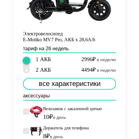
Электровелосипед
E-Motiko MV7 Pro, АКБ х 28,6A/h
тариф на 26 недель
1 АКБ
2996₽
в неделю
2 АКБ
4494₽
в неделю
все характеристики
аксессуары
Велозамок с закаленной цепью
10₽
в день
Держатель для телефона
8₽
в день