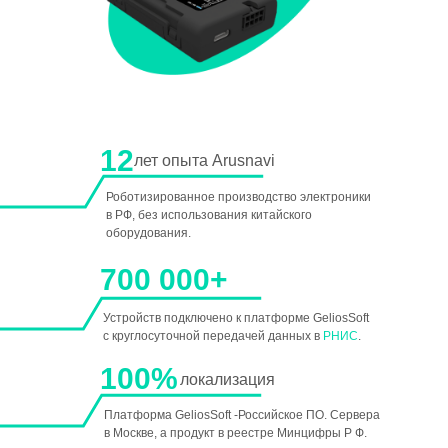
12
лет опыта Arusnavi
Роботизированное производство электроники
РНИС — это Региональная навигационно-
в РФ, без использования китайского
информационная система. В России
оборудования.
(преимущественно в Москве и Московской области)
это единая цифровая платформа, созданная на
700 000+
базе технологий ГЛОНАСС для контроля и
мониторинга транспортных средств в режиме
реального времени.
Устройств подключено к платформе GeliosSoft
с круглосуточной передачей данных в
РНИС
.
100%
локализация
Платформа GeliosSoft -Российское ПО. Сервера
в Москве, а продукт в реестре Минцифры Р Ф.