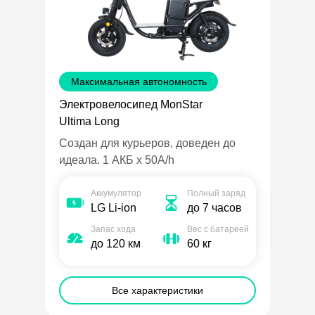
Максимальная автономность
Электровелосипед MonStar
Ultima Long
Создан для курьеров, доведен до
идеала. 1 АКБ х 50A/h
Аккумулятор
Полный заряд
LG Li-ion
до 7 часов
Запас хода
Вес с батареей
до 120 км
60 кг
Все характеристики