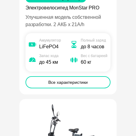
Электровелосипед MonStar PRO
Улучшенная модель собственной
разработки. 2 АКБ х 21A/h
Аккумулятор
Полный заряд
LiFePO4
до 8 часов
Запас хода
Вес с батареей
до 45 км
60 кг
Все характеристики