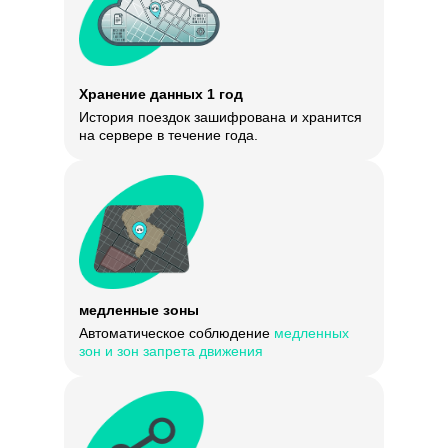
Хранение данных 1 год
История поездок зашифрована и хранится
на сервере в течение года.
Медленные зоны — это специально обозначенные
участки в городах (парки, оживленные пешеходные
улицы, зоны возле метро), где скорость движения
средств индивидуальной мобильности
автоматически ограничивается до 5-15 км/ч для
медленные зоны
безопасности пешеходов.
Автоматическое соблюдение
медленных
Зоны запрета движения — это локальные участки,
зон
и зон запрета движения
куда ограничен въезд, например, Красная площадь