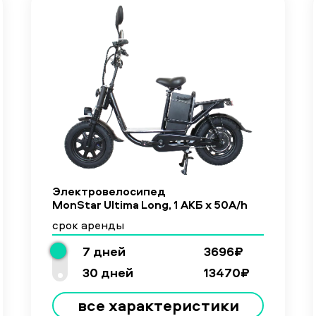
Электровелосипед
MonStar Ultima Long, 1 АКБ х 50A/h
срок аренды
7 дней
3696₽
30 дней
13470₽
все характеристики