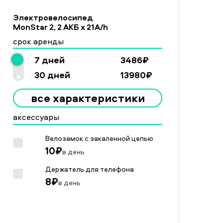
Электровелосипед
MonStar 2, 2 АКБ х 21A/h
срок аренды
7 дней
3486₽
30 дней
13980₽
все характеристики
аксессуары
Велозамок с закаленной цепью
10₽
в день
Держатель для телефона
8₽
в день