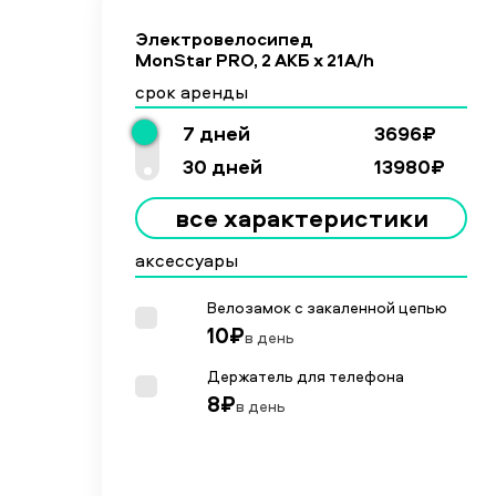
Электровелосипед
MonStar PRO, 2 АКБ х 21A/h
срок аренды
7 дней
3696₽
30 дней
13980₽
все характеристики
аксессуары
Велозамок с закаленной цепью
10₽
в день
Держатель для телефона
8₽
в день