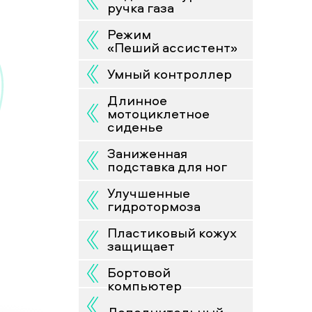
ручка газа
ручка газа
Режим
Режим
«Пеший ассистент»
«Пеший ассистент»
Умный контроллер
Умный контроллер
Длинное
Длинное
мотоциклетное
мотоциклетное
сиденье
сиденье
Заниженная
Заниженная
подставка для ног
подставка для ног
Улучшенные
Улучшенные
гидротормоза
гидротормоза
Пластиковый кожух
Пластиковый кожух
защищает
защищает
жение
, что
кий
Бортовой
Бортовой компьютер
ют
амене
компьютер
Дополнительный