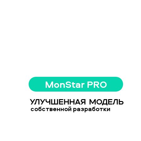
MonStar PRO
УЛУЧШЕННАЯ МОДЕЛЬ
собственной разработки
Бортовой компьютер
Простая и надежная
поддерживает