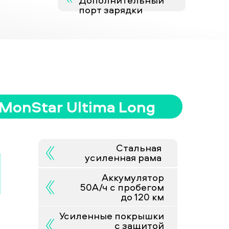
Дополнительный
порт зарядки
порт зарядки
MonStar Ultima Long
я
Стальная
ти
усиленная рама
овно
Аккумулятор
х
50А/ч с пробегом
до 120 км
Усиленные покрышки
ить
с защитой